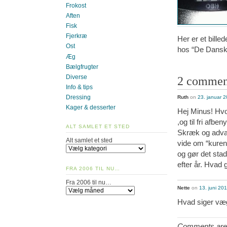
Frokost
Aften
Fisk
Fjerkræ
Her er et bille
Ost
hos “De Danske
Æg
Bælgfrugter
Diverse
2 commen
Info & tips
Dressing
Ruth
on
23. januar 2
Kager & desserter
Hej Minus! Hvor
,og til fri afben
ALT SAMLET ET STED
Skræk og advar
Alt samlet et sted
vide om “kuren
og gør det stad
efter år. Hvad g
FRA 2006 TIL NU…
Fra 2006 til nu…
Nette
on
13. juni 20
Hvad siger væ
Comments are 