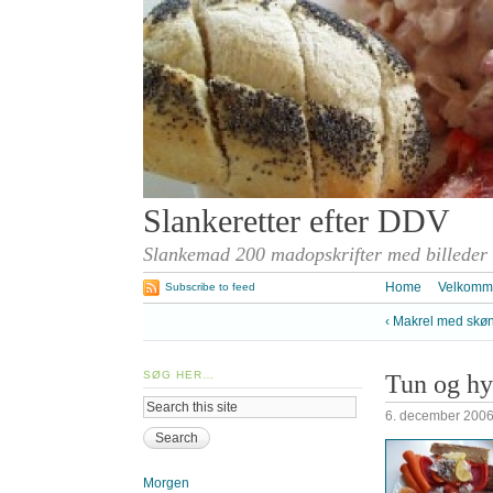
Slankeretter efter DDV
Slankemad 200 madopskrifter med billeder
Home
Velkomm
Subscribe to feed
‹ Makrel med skøn
SØG HER…
Tun og hy
6. december 200
Morgen