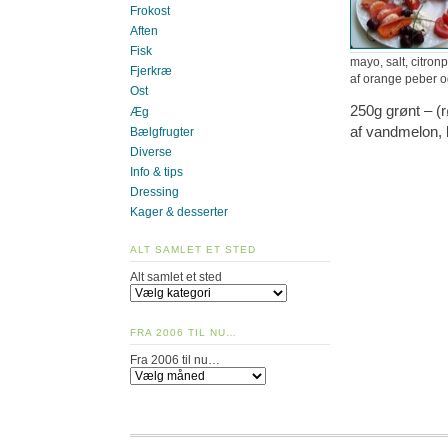
Frokost
Aften
Fisk
mayo, salt, citron
Fjerkræ
af orange peber o
Ost
250g grønt – (r
Æg
af vandmelon, 
Bælgfrugter
Diverse
Info & tips
Dressing
Kager & desserter
ALT SAMLET ET STED
Alt samlet et sted
FRA 2006 TIL NU…
Fra 2006 til nu…