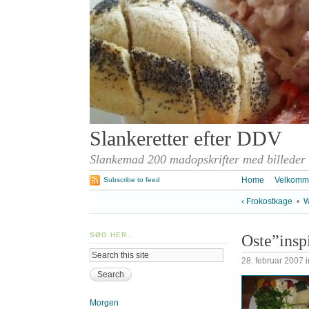
Slankeretter efter DDV
Slankemad 200 madopskrifter med billeder
Home
Velkomm
Subscribe to feed
‹ Frokostkage
•
W
SØG HER…
Oste”insp
28. februar 2007
i
Morgen