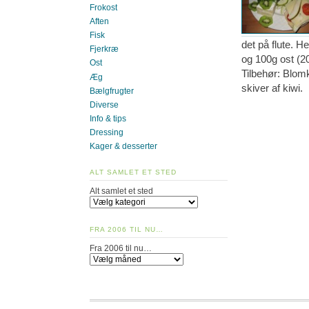
Frokost
Aften
Fisk
det på flute. H
Fjerkræ
og 100g ost (20
Ost
Tilbehør: Blom
Æg
skiver af kiwi.
Bælgfrugter
Diverse
Info & tips
Dressing
Kager & desserter
ALT SAMLET ET STED
Alt samlet et sted
FRA 2006 TIL NU…
Fra 2006 til nu…