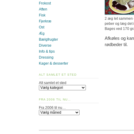
Frokost
Aften
Fisk
2 æg let sammen 
Fjerkræ
peber og læg det 
Ost
Bages ved 170 gra
Æg
Afkøles og kan
Bælgfrugter
rødbeder til.
Diverse
Info & tips
Dressing
Kager & desserter
ALT SAMLET ET STED
Alt samlet et sted
FRA 2006 TIL NU…
Fra 2006 til nu…