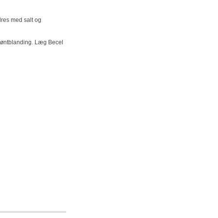
dres med salt og
grøntblanding. Læg Becel