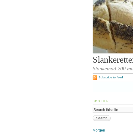
Slankerett
Slankemad 200 mad
Subscribe to feed
SØG HER…
Morgen