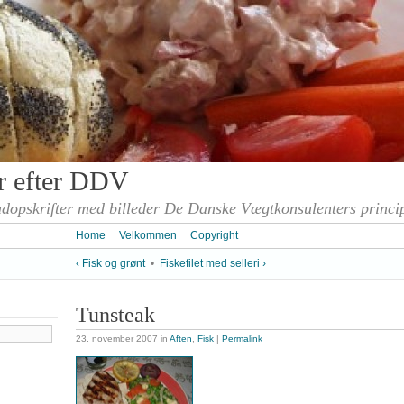
er efter DDV
opskrifter med billeder De Danske Vægtkonsulenters princi
Home
Velkommen
Copyright
‹ Fisk og grønt
•
Fiskefilet med selleri ›
Tunsteak
23. november 2007
in
Aften
,
Fisk
|
Permalink