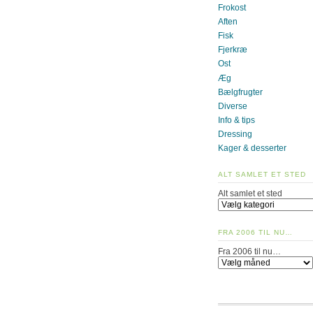
Frokost
Aften
Fisk
Fjerkræ
Ost
Æg
Bælgfrugter
Diverse
Info & tips
Dressing
Kager & desserter
ALT SAMLET ET STED
Alt samlet et sted
FRA 2006 TIL NU…
Fra 2006 til nu…