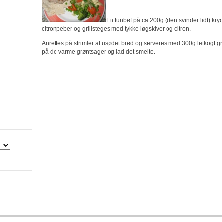
En tunbøf på ca 200g (den svinder lidt) kry
citronpeber og grillsteges med tykke løgskiver og citron.
Anrettes på strimler af usødet brød og serveres med 300g letkogt 
på de varme grøntsager og lad det smelte.