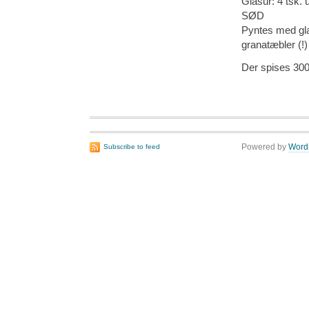
Glasur: 4 tsk.
SØD
Pyntes med glas
granatæbler (!)
Der spises 300
Powered by
Word
Subscribe to feed