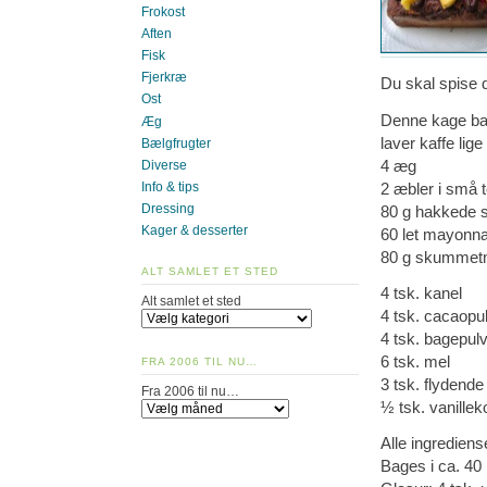
Frokost
Aften
Fisk
Fjerkræ
Du skal spise 
Ost
Denne kage bag
Æg
laver kaffe lige
Bælgfrugter
4 æg
Diverse
2 æbler i små 
Info & tips
Dressing
80 g hakkede 
Kager & desserter
60 let mayonna
80 g skummet
ALT SAMLET ET STED
4 tsk. kanel
Alt samlet et sted
4 tsk. cacaopu
4 tsk. bagepul
6 tsk. mel
FRA 2006 TIL NU…
3 tsk. flydende
Fra 2006 til nu…
½ tsk. vanillek
Alle ingredien
Bages i ca. 40