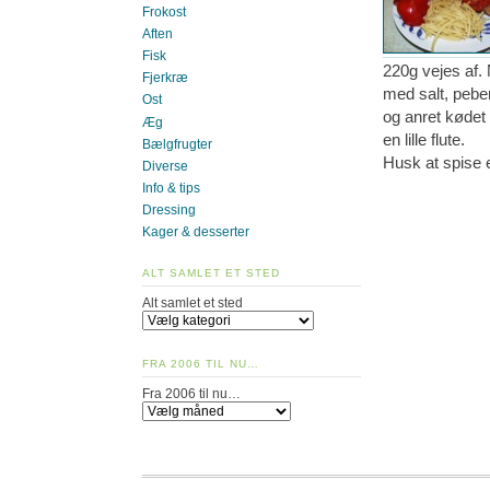
Frokost
Aften
Fisk
220g vejes af. 
Fjerkræ
med salt, peber
Ost
og anret kødet
Æg
en lille flute.
Bælgfrugter
Husk at spise 
Diverse
Info & tips
Dressing
Kager & desserter
ALT SAMLET ET STED
Alt samlet et sted
FRA 2006 TIL NU…
Fra 2006 til nu…